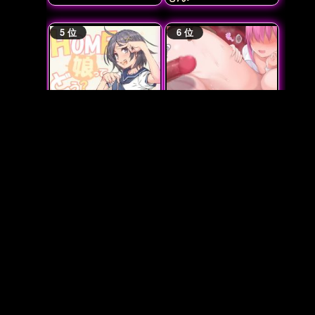
HOME娘って、どぅ？-
五等分のよつばちゃん
小町-