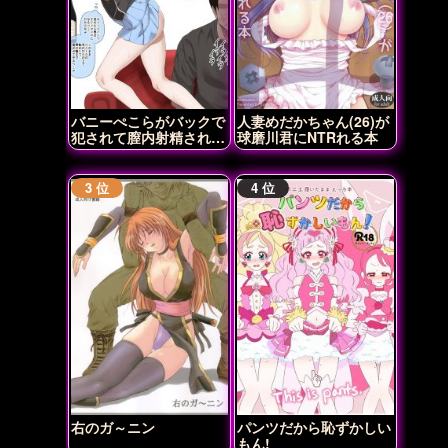
バニーぺこらがバックで
人妻めだかちゃん(26)が
犯されて膣内射精されち
球磨川君にNTRれる本
ゃう♡
右のガ～ニン
パンツだから恥ずかしい
もん!