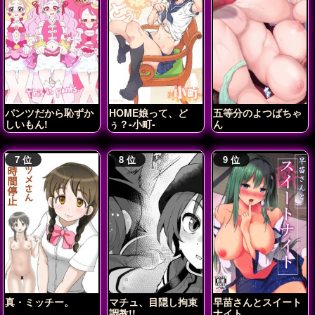
パンツだから恥ずか
HOME娘って、ど
五等分のよつばちゃ
しいもん!
ぅ？-小町-
ん
真・ミッチー。
マチュ、目隠し拘束
早苗さんとスイート
調教!!
ナイト