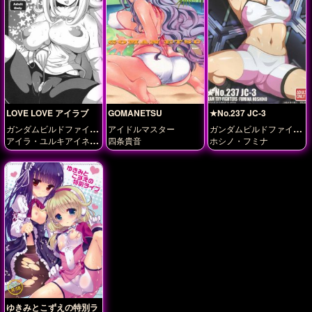
LOVE LOVE アイラブ
GOMANETSU
★No.237 JC-3
ガンダムビルドファイタ
アイドルマスター
ガンダムビルドファイタ
ーズ
ーズ
アイラ・ユルキアイネ
四条貴音
ホシノ・フミナ
ン
ゆきみとこずえの特別ラ