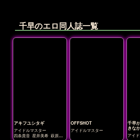
千早のエロ同人誌一覧
アキフユシタギ
OFFSHOT
千早
きなか
アイドルマスター
アイドルマスター
アイド
四条貴音
星井美希
萩原雪
歩
響