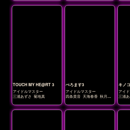
TOUCH MY HE@RT 3
ぺろます3
キノコ
アイドルマスター
アイドルマスター
アイド
三浦あずさ
菊地真
四条貴音
天海春香
秋月律
三浦あ
子
響