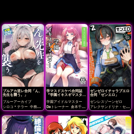
ブルアカ逆レ合同「ん、
学マスドスケベ合同誌
ゼンゼロイチャラブエロ
先生を襲う。」
『学園イキスギマスタ
合同「ゼンエロ」
ー』
ブルーアーカイブ
学園アイドルマスター
ゼンレスゾーンゼロ
シロコ＊テラー
中務キ
Daトレーナー
倉本千
アレクサンドリナ・セバ
リノ
伊原木ヨシミ
合歓
奈
姫崎莉波
月村手毬
スチャン
エレン・ジョ
垣フブキ
夜桜キララ
尾
有村麻央
根緒亜紗里
篠
ー
キング・シーザー
グ
刃カンナ
戒野ミサキ
杏
澤広
花海佑芽
花海咲
レース・ハワード
ジェ
山カズサ
柚鳥ナツ
栗村
季
葛城リーリヤ
藤田こ
ーン・ドゥ
ニコ・デマ
アイリ
槌永ヒヨリ
秤ア
とね
ラ
リン(ゼンゼロ)
朱
ツコ
羽川ハスミ
聖園ミ
鳶