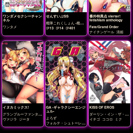
ワンダメセクシーチャン
せんすいぶSS
番外特異点 vierter!
ネル
fetishism anthology
艦隊これくしょん -艦こ
ワンタメ
Fate/Grand Order
れ-
伊13
伊14
伊401
ナイチンゲール
清姫
イヌカミックス!
GA -ギャラクシーエンジ
KISS OF EROS
ュル-
グランブルーファンタジ
ダーリン・イン・ザ・フ
よろず
ー
ランキス
ヴァジラ
ジータ
イチゴ
ココロ
ミク
フォルテ・シュトーレ
ン
ミルフィーユ・桜葉
ミント・ブラマンシュ