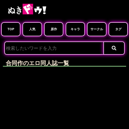
TOP
人気
原作
キャラ
サークル
タグ
合同作のエロ同人誌一覧