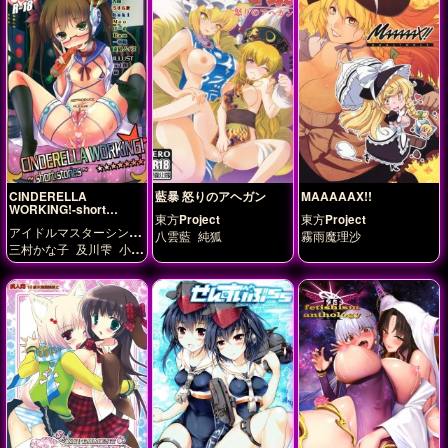
住みほ
関織子
CINDERELLA
藍暴 怒りのアヘガン
MAAAAAX!!
WORKING!-short
東方Project
東方Project
stories-
アイドルマスターシンデ
八雲藍
純狐
霧雨魔理沙
レラガールズ
三村かな子
及川雫
小早
川紗枝
島村卯月
市原仁
奈
成宮由愛
池袋晶葉
神崎蘭子
青木明
龍崎
薫