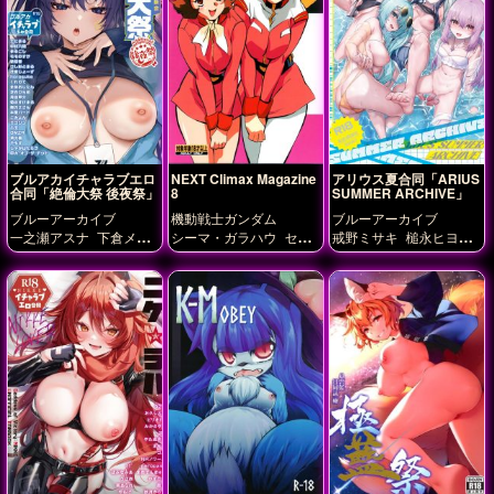
カ
調月リオ
錠前サオ
リ
飛鳥馬トキ
ブルアカイチャラブエロ
NEXT Climax Magazine
アリウス夏合同「ARIUS
合同「絶倫大祭 後夜祭」
8
SUMMER ARCHIVE」
ブルーアーカイブ
機動戦士ガンダム
ブルーアーカイブ
一之瀬アスナ
下倉メグ
シーマ・ガラハウ
セイ
戒野ミサキ
槌永ヒヨリ
下江コハル
天雨アコ
小
ラ・マス
フラウ・ボウ
秤アツコ
錠前サオリ
鳥遊ホシノ
戒野ミサキ
マチルダ・アジャン
メ
早瀬ユウカ
春原シュン
シェー・クン
月雪ミヤコ
朱城ルミ
桐
生キキョウ
桐藤ナギサ
浅黄ムツキ
生塩ノア
秤
アツコ
空崎ヒナ
羽川ハ
スミ
角楯カリン
調月リ
オ
錠前サオリ
陸八魔ア
ル
飛鳥馬トキ