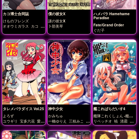
カコ博士合同誌
僕の彼女X
ハメパラ Hamehame
Paradise
けものフレンズ
謎の彼女X
Fate/Grand Order
オオウミガラス
カコ
タ
卜部美琴
ぐだ子
イリクオオカミ
ドード
ー
ニホンオオカミ
タレメパラダイス Vol.25
神中少女
艦これぱらだいす4
よろず
かみちゅ
艦隊これくしょん -艦こ
れ-
ユウギリ
宝多六花
愛崎
一橋ゆりえ
三枝みこ
三
リベッチオ
暁
清霜
えみる(キュアマシェリ)
枝祀
四条光恵
雷
電
響
星川リリィ
水野愛
源さ
くら
紺野純子
薬師寺さ
あや(キュアアンジュ)
西