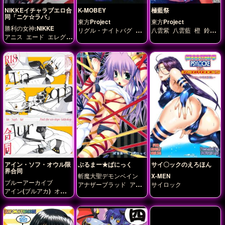
NIKKEイチャラブエロ合
K-MOBEY
極藍祭
同「ニケ☆ラバ」
東方Project
東方Project
勝利の女神:NIKKE
リグル・ナイトバグ
比
八雲紫
八雲藍
橙
鈴
アニス
エード
エレグ
那名居天子
風見幽香
仙・優曇華院・イナバ
クラウン
ソーダ(メガニ
ケ)
ティア(メガニケ)
ド
レイク(メガニケ)
ノワー
ル(メガニケ)
バイパー
ブラン(メガニケ)
ブリッ
ド
プリバティ(メガニ
ケ)
ヘルム
ラピ(メガニ
ケ)
ルドミラ(メガニケ)
ルビー
レッドフード
紅
蓮
アイン・ソフ・オウル限
ぶるまー★ぱにっく
サイ〇ックのえろほん
界合同
斬魔大聖デモンベイン
X-MEN
ブルーアーカイブ
アナザーブラッド
ア
サイロック
アイン(ブルアカ)
オウ
ル・アジフ
ル
ソフ