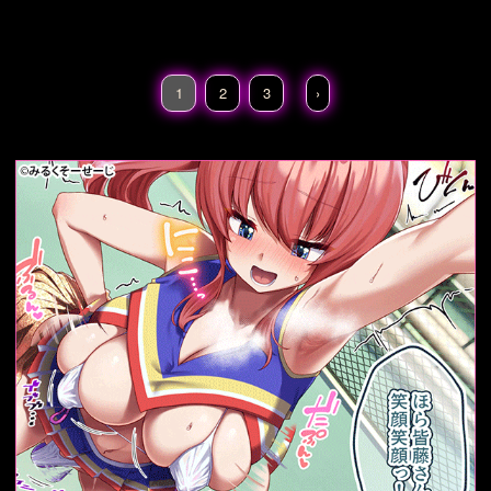
宝生波音
蘭花・フラン
ボワーズ
1
2
3
›