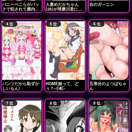
バニーぺこらがバッ
人妻めだかちゃん
右のガ～ニン
クで犯されて膣内射
(26)が球磨川君に
精されちゃう♡
NTRれる本
パンツだから恥ずか
HOME娘って、ど
五等分のよつばちゃ
しいもん!
ぅ？-小町-
ん