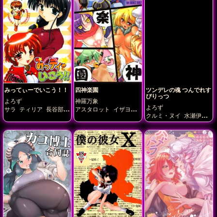
みってぃーでいこう！！
四神楽園
ツンデレの魂 つんでれす
ぴりっつ
よろず
神羅万象
よろず
サラ
ティリア
長谷部
アスタロット
イザヨイ
クルミ・ヌイ
水瀬伊織
彩
ナタージャ
ベリル
沢近愛理
涼宮ハルヒ
蟹
沢きぬ