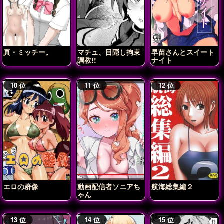
真・ミッチー。
マチュ、目隠し拘束
早苗さんとスイート
調教!!
ナイト
エロの群像
動画配信者ソニアち
航海総集編２
ゃん