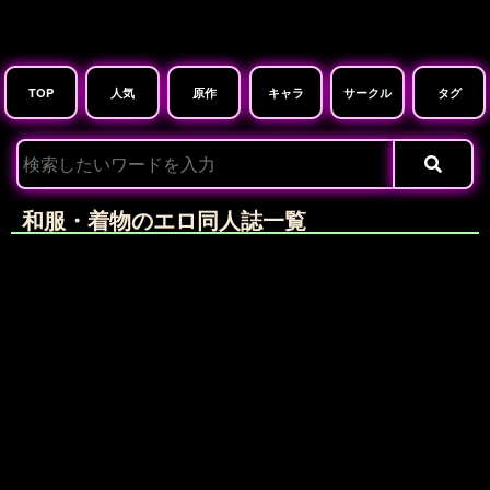
TOP
人気
原作
キャラ
サークル
タグ
和服・着物のエロ同人誌一覧