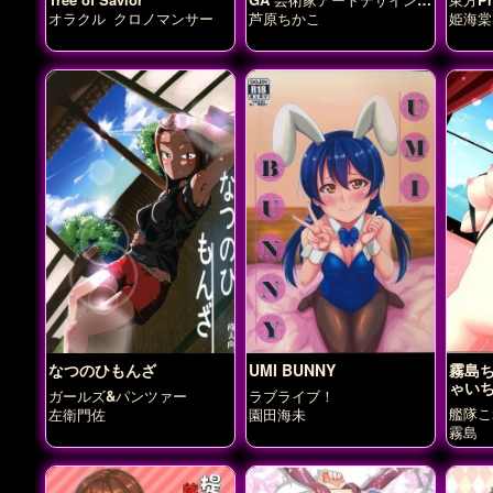
ラス
オラクル
クロノマンサー
芦原ちかこ
姫海棠
なつのひもんざ
UMI BUNNY
霧島
ゃい
ガールズ&パンツァー
ラブライブ！
艦隊こ
左衛門佐
園田海未
霧島