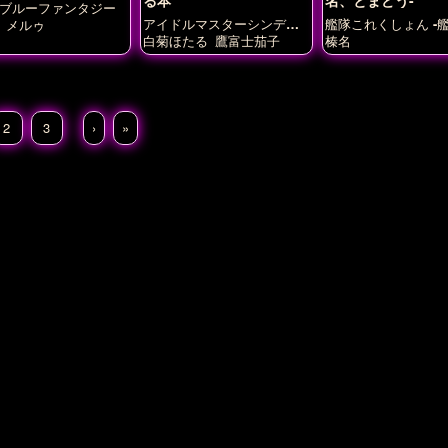
ブルーファンタジー
アイドルマスターシンデレ
艦隊これくしょん -艦
メルゥ
ラガールズ
白菊ほたる
鷹富士茄子
榛名
2
3
›
»