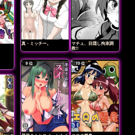
真・ミッチー。
マチュ、目隠し拘束調
教!!