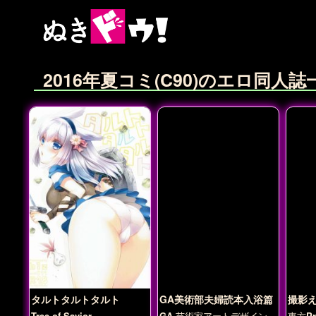
2016年夏コミ(C90)のエロ同人誌
タルトタルトタルト
GA美術部夫婦読本入浴篇
撮影
Tree of Savior
GA 芸術家アートデザインク
東方Pro