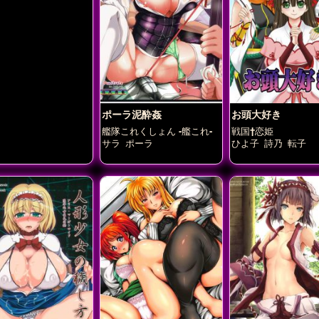
ポーラ泥酔姦
お頭大好き
艦隊これくしょん -艦これ-
戦国†恋姫
サラ
ポーラ
ひよ子
詩乃
転子