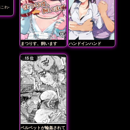
これ-
まつりす、飼います
ハンドインハンド
ベルベットが輪姦されて