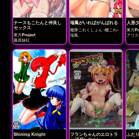
ナースもこたんと仲良し
瑞鳳がいればがんばれる
人形
セックス
艦隊これくしょん -艦これ-
東方Pro
東方Project
瑞鳳
アリス
藤原妹紅
Shining Knight
フランちゃんのエロトラ
ふた
ップダンジョン