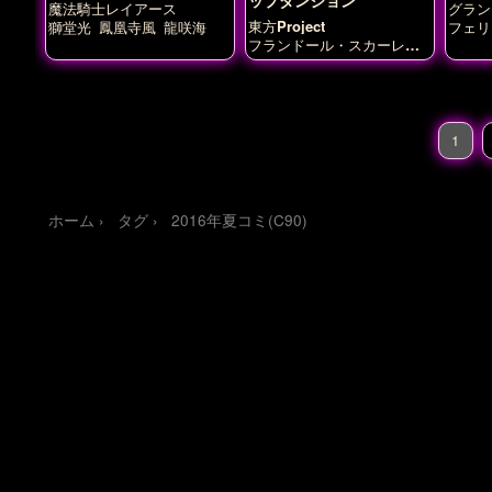
魔法騎士レイアース
グラン
東方Project
獅堂光
鳳凰寺風
龍咲海
フェリ
フランドール・スカーレッ
ト
1
ホーム
タグ
2016年夏コミ(C90)