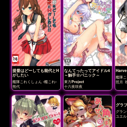
提督はどーしても能代とH
なんてったってアイドル4
Harve
がしたい
～触手☆パニック～
艦隊こ
艦隊これくしょん -艦これ-
東方Project
照月
熊代
十六夜咲夜
グラブ
グラン
ユエル