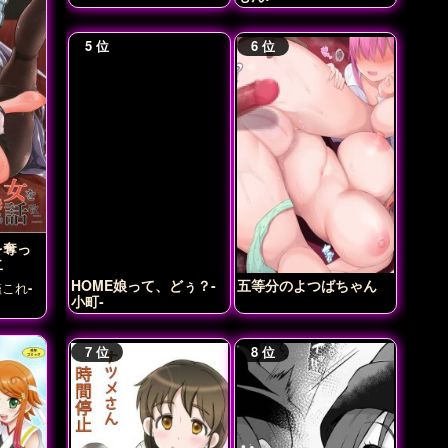
を奪っ
二
HOME娘って、どぅ？-
五等分のよつばちゃん
これ-
小町-