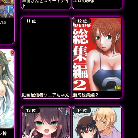
早苗さんとスイートナイ
エロの群像
ト
15
動画配信者ソニアちゃん
航海総集編２
-榛