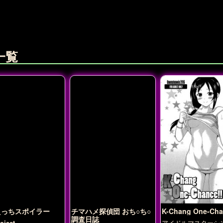
一覧
えっちスポイラー
チマハメ探偵団 おち○ち○
K-Chang One-Cha
調査日誌
ject
アイドルマスターシ