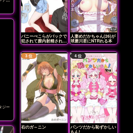
バニーぺこらがバックで
人妻めだかちゃん(26)が
犯されて膣内射精されち
球磨川君にNTRれる本
ゃう♡
タジー
右のガ～ニン
パンツだから恥ずかしい
もん!