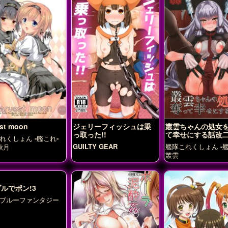
st moon
ジェリーフィッシュは乗
叢雲ちゃんの処女
っ取った!!
て幸せにする話改
れくしょん -艦これ-
GUILTY GEAR
艦隊これくしょん -艦
秋月
叢雲
ルでポン!3
ブルーファンタジー