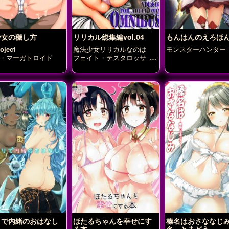
少女の穢し方
リリカル総集編vol.04
もんはんのえろほん
ject
魔法少女リリカルなのは
モンスターハンター
・マーガトロイド
フェイト・テスタロッサ
八
神はやて
高町なのは
りで内緒のおはなし
ほたるちゃんを幸せにす
榛名はおさななじみ
る本
名、とまどう-