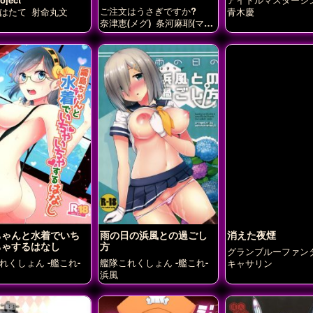
ラガールズ
ご注文はうさぎですか?
はたて
射命丸文
青木慶
奈津恵(メグ)
条河麻耶(マ
ヤ)
香風智乃(チノ）
ちゃんと水着でいち
雨の日の浜風との過ごし
消えた夜煙
ちゃするはなし
方
グランブルーファン
れくしょん -艦これ-
艦隊これくしょん -艦これ-
キャサリン
浜風