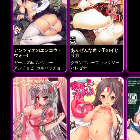
アンツィオのエンコウ・
あんぜんな角ッ子のイじ
ウォー!
り方
ガールズ&パンツァー
グランブルーファンタジー
アンチョビ
カルパッチョ
ハレゼナ
ペパロニ