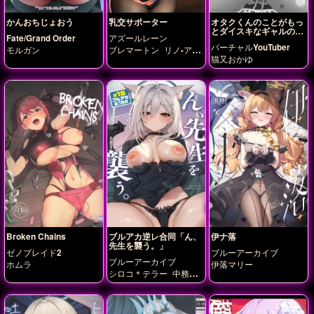
かんおちじょおう
乳交サポーター
オタクくんのことがもっ
とダイスキなギャルのネ
Fate/Grand Order
アズールレーン
コサマ
バーチャルYouTuber
モルガン
ブレマートン
リノ-アズ
猫又おかゆ
レン
Broken Chains
ブルアカ逆レ合同「ん、
伊ナ落
先生を襲う。」
ゼノブレイド2
ブルーアーカイブ
ブルーアーカイブ
ホムラ
伊落マリー
シロコ＊テラー
中務キ
リノ
伊原木ヨシミ
合歓
垣フブキ
夜桜キララ
尾
刃カンナ
戒野ミサキ
杏
山カズサ
柚鳥ナツ
栗村