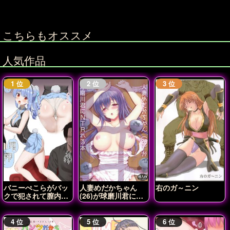
こちらもオススメ
人気作品
バニーぺこらがバッ
人妻めだかちゃん
右のガ～ニン
クで犯されて膣内射
(26)が球磨川君に
精されちゃう♡
NTRれる本