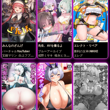
みんなのざんげ
先生、AVを撮るよ
エレクト・リペア
バーチャルYouTuber
ブルーアーカイブ
勝利の女神:NIKKE
宝鐘マリン
白上フブキ
戒野ミサキ
槌永ヒヨリ
エレグ
白銀ノエル
秤アツコ