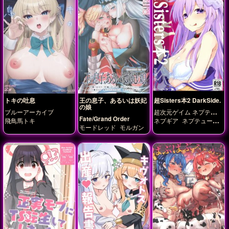
アイリ
槌永ヒヨリ
秤ア
ツコ
羽川ハスミ
聖園ミ
カ
調月リオ
錠前サオ
リ
飛鳥馬トキ
トキの吐息
王の息子、あるいは妖妃
超Sisters本2 DarkSide.
の娘
ブルーアーカイブ
超次元ゲイム ネプテュー
Fate/Grand Order
ヌ
飛鳥馬トキ
ネプギア
ネプテューヌ
モードレッド
モルガン
ノワール
フラン
ベー
ル
ユニ
ラム
ロム