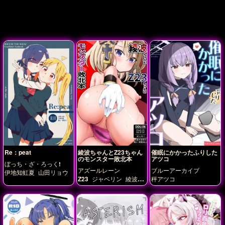
Re：peat
綾波ちゃんとZ23ちゃん
催眠にかかったふりした
のモンスター敗北本
アツコ
ぼっち・ざ・ろっく!
アズールレーン
ブルーアーカイブ
伊地知虹夏
山田リョウ
Z23
ジャベリン
綾波-ア
秤アツコ
ズレン