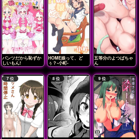
パンツだから恥ずか
HOME娘って、ど
五等分のよつばちゃ
しいもん!
ぅ？-小町-
ん