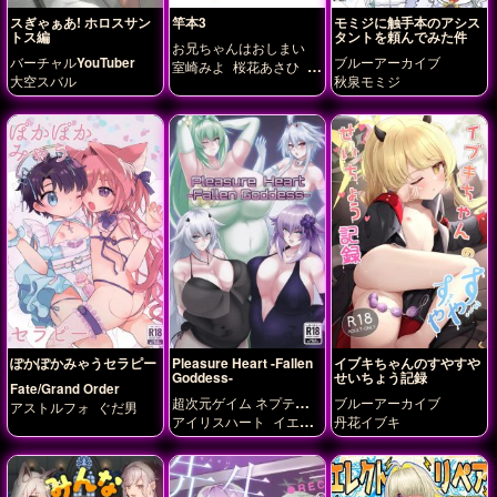
スぎゃぁあ! ホロスサン
竿本3
モミジに触手本のアシス
トス編
タントを頼んでみた件
お兄ちゃんはおしまい
バーチャルYouTuber
ブルーアーカイブ
室崎みよ
桜花あさひ
穂
大空スバル
秋泉モミジ
月もみじ
緒山まひろ
緒
山みはり
ぽかぽかみゃうセラピー
Pleasure Heart -Fallen
イブキちゃんのすやすや
Goddess-
せいちょう記録
Fate/Grand Order
超次元ゲイム ネプテュー
ブルーアーカイブ
アストルフォ
ぐだ男
ヌ
アイリスハート
イエロ
丹花イブキ
ーハート
グリーンハー
ト
パープルシスター
パ
ープルハート
ブラック
ハート
ホワイトハート