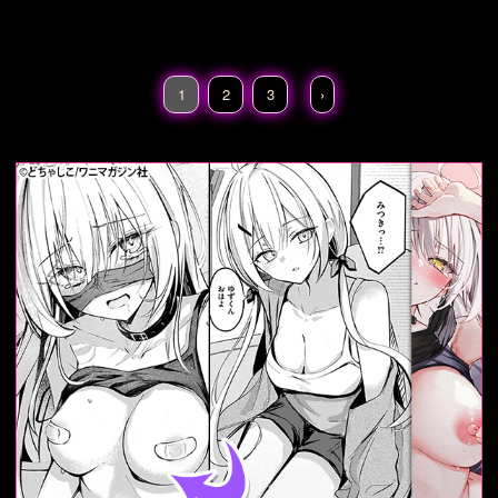
ン
綾瀬-アズレン
1
2
3
›