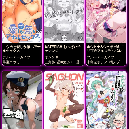
ユウカと愛しか無いアナ
ASTERISM おっぱいチ
ホシヒナ&シュポガキ ロ
ルセックス
ャレンジ
リ百合フェスティバル!
ブルーアーカイブ
オンゲキ
ブルーアーカイブ
早瀬ユウカ
三角葵
星咲あかり
藤沢
小鳥遊ホシノ
橘ノゾミ
柚子
橘ヒカリ
空崎ヒナ