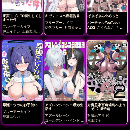
正実モブにTS転生してし
キヴォトス出産報告書
ばぶばぶみ☆めっと
まった件
ブルーアーカイブ
バーチャルYouTuber
ブルーアーカイブ
伊落マリー
月雪ミヤコ
AZKi
さくらみこ
とき
仲正イチカ
正義実現委
のそら
星街すいせい
員会のモブ
早瀬ユウカのお手伝い
アズレンシコシコ母港生
対魔忍家畜農場島へよう
活 6
こそ!!2 凜子編
ブルーアーカイブ
アズールレーン
対魔忍アサギ)
早瀬ユウカ
ゴールデン・ハインド
秋山凜子
デュプレクス
ネルソン
ファンシー
樫野-アズレ