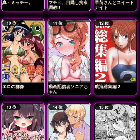
真・ミッチー。
マチュ、目隠し拘束
早苗さんとスイート
調教!!
ナイト
エロの群像
動画配信者ソニアち
航海総集編２
ゃん