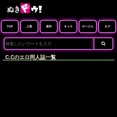
TOP
人気
原作
キャラ
サークル
タグ
C.Cのエロ同人誌一覧