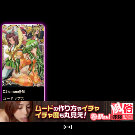
C2lemon@M
コードギアス
紅月カレン
【PR】