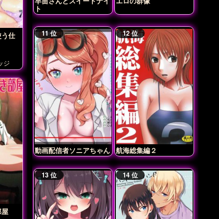
早苗さんとスイートナイ
エロの群像
ト
使う仕
ッジ
動画配信者ソニアちゃん
航海総集編２
部屋