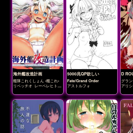
海外艦改造計画
5000兆QP欲しい
D RO
艦隊これくしょん -艦これ-
Fate/Grand Order
グラン
リベッチオ
レーベレヒト・
アストルフォ
アリシ
マーズ
呂500