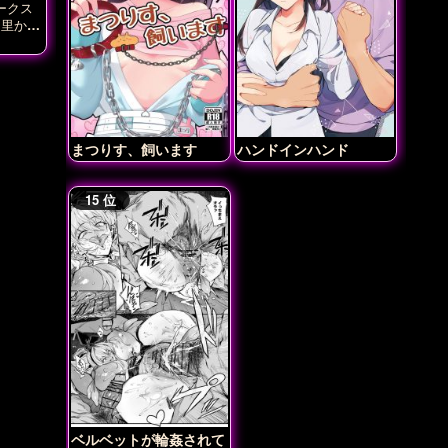
ークス
々里かざ
まつりす、飼います
ハンドインハンド
ベルベットが輪姦されて