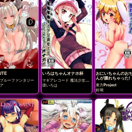
UTE
いろはちゃんオナホ杯
おにいちゃんのお
んが腫れちゃった!
ブルーファンタジー
マギアレコード 魔法少女ま
どか☆マギカ外伝
東方Project
ア
環いろは
鈴瑚