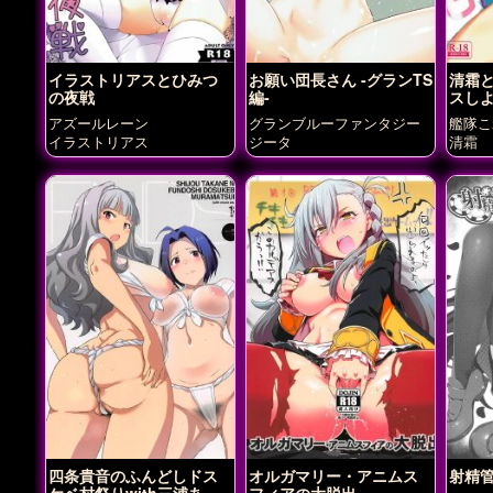
イラストリアスとひみつ
お願い団長さん -グランTS
清霜
の夜戦
編-
スし
アズールレーン
グランブルーファンタジー
艦隊こ
イラストリアス
ジータ
清霜
四条貴音のふんどしドス
オルガマリー・アニムス
射精
ケベ村祭りwith三浦あず
フィアの大脱出