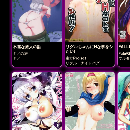
不運な旅人の話
リグルちゃんにHな事をシ
FALL
たい!
キノの旅
Fate/
東方Project
キノ
マルタ
リグル・ナイトバグ