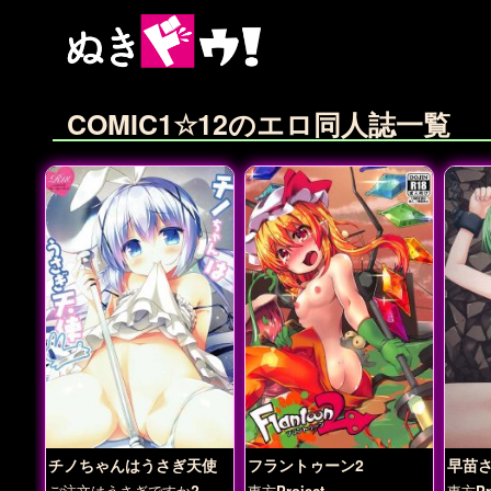
COMIC1☆12のエロ同人誌一覧
チノちゃんはうさぎ天使
フラントゥーン2
早苗
ご注文はうさぎですか?
東方Project
東方Pro