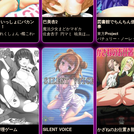
といっしょにバカン
巴美杏2
図書館でちんちん
よ！
事
魔法少女まどかマギカ
れくしょん -艦これ-
東方Project
佐倉杏子
円マミ
暁美ほむ
ら
パチュリー・ノーレ
管理ゲーム
SILENT VOICE
かざねのお仕置き