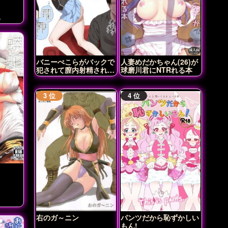
丸
バニーぺこらがバックで
人妻めだかちゃん(26)が
犯されて膣内射精されち
球磨川君にNTRれる本
ゃう♡
右のガ～ニン
パンツだから恥ずかしい
もん!