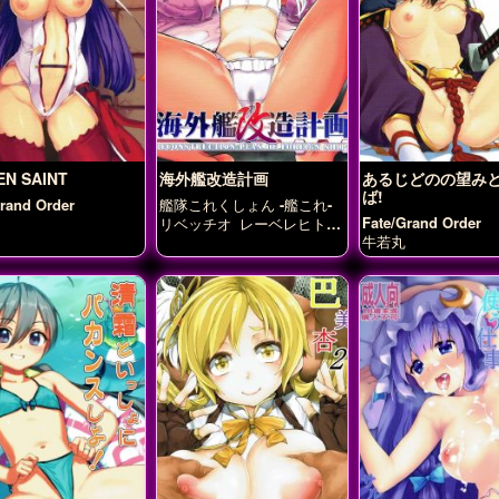
EN SAINT
海外艦改造計画
あるじどのの望み
ば!
Grand Order
艦隊これくしょん -艦これ-
Fate/Grand Order
リベッチオ
レーベレヒト・
マーズ
呂500
牛若丸