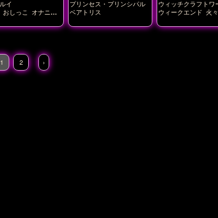
ルイ
プリンセス・プリンシパル
ウィッチクラフトワ
おしっこ
オナニー
ベアトリス
ウィークエンド
火
い
トロ顔
ぶっかけ
ね
ち
ラブラブ
中出し
早乙女芽亜里
汗だく
子
騎乗位
1
2
›