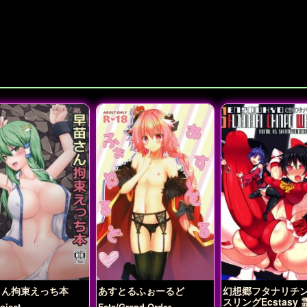
さん拘束えっち本
あすとるふぉーるど
幻想郷フタナリチ
スリングEcstasy 
ject
Fate/Grand Order