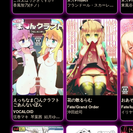
香風智乃(チノ）
フランドール・スカーレッ
東風谷
ト
えっちなま◯んクラフト
花の散るらむ
おあ
ごあんないぼん
Fate/Grand Order
Fate/
イリヤ
VOCALOID
沖田総司
イリヤ
ン・ア
弦巻マキ
琴葉茜
結月ゆか
エーデ
り