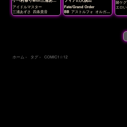
賭ケグ
さ
アイドルマスター
Fate/Grand Order
エロい
かわい
三浦あずさ
四条貴音
BB
アストルフォ
オルガマ
むちむ
リー・アニムスフィア
巨乳
蛇喰夢
ホーム
タグ
COMIC1☆12