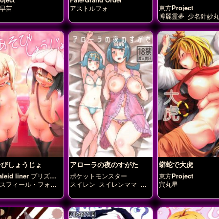
針妙丸
東方Project
早苗
アストルフォ
博麗霊夢
少名針妙
そびしょうじょ
アローラの夜のすがた
蟒蛇で大虎
kaleid liner プリズマ☆
ポケットモンスター
東方Project
スフィール・フォ
スイレン
スイレンママ
マ
寅丸星
インツベルン
美遊・
オ
ルフェルト