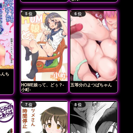
ちんち
HOME娘って、どぅ？-
五等分のよつばちゃん
小町-