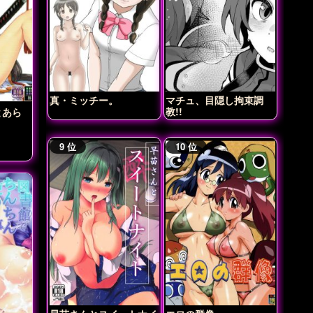
真・ミッチー。
マチュ、目隠し拘束調
教!!
とあら